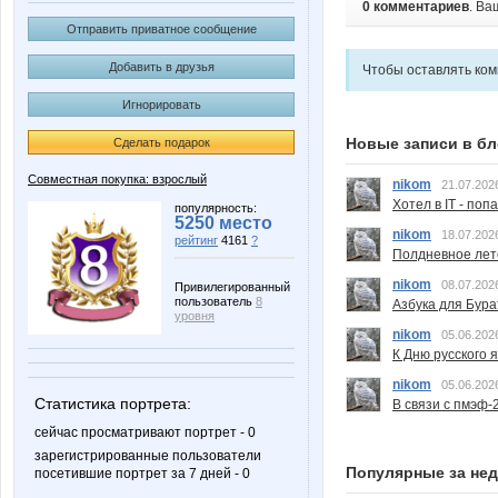
0 комментариев
. Ва
Отправить приватное сообщение
Добавить в друзья
Чтобы оставлять ко
Игнорировать
Новые записи в бл
Сделать подарок
Совместная покупка: взрослый
nikom
21.07.202
Хотел в IT - поп
популярность:
5250 место
nikom
18.07.202
рейтинг
4161
?
Полдневное лет
nikom
08.07.202
Привилегированный
пользователь
8
Азбука для Бура
уровня
nikom
05.06.202
К Дню русского 
nikom
05.06.202
Статистика портрета:
В связи с пмэф-
сейчас просматривают портрет - 0
зарегистрированные пользователи
Популярные за не
посетившие портрет за 7 дней - 0