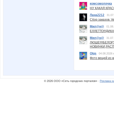
комсомолочка
НУ КАКАЯ КРАСОТ
Лана2212
31.07
Сбор заказов. Ve
Мил@н@
01.08
ЕЛЛЕТТО!!!ДИК
Мил@н@
31.07
ЛЮШЕ!!!!БЕЛО
НОВИНКИ,РАСП
Olgs
04.08.2026 
Фото вещей из ки
© 2026 ООО «Сеть городских порталов» ·
Реклама н