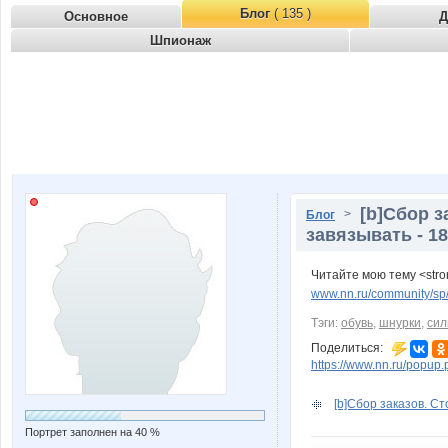
Блог
( 135 )
Основное
Д
Шпионаж
[b]Сбор з
>
Блог
завязывать - 18.
Читайте мою тему <str
www.nn.ru/community/sp/
Тэги:
обувь
,
шнурки
,
сил
Поделиться:
https://www.nn.ru/pop
[b]Сбор заказов. Сто
Портрет заполнен на 40 %